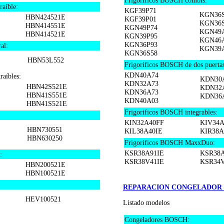
Frigorificos BOSCH combis:
aíble:
KGF39P71
KGN36
HBN424521E
KGF39P01
KGN36
HBN414551E
KGN49P74
KGN49
HBN414521E
KGN39P95
KGN46
KGN36P93
al:
KGN39
KGN36S58
HBN53L552
Frigorificos BOSCH de dos puertas
KDN40A74
aíbles:
KDN30
KDN32A73
HBN42S521E
KDN32
KDN36A73
HBN41S551E
KDN36
KDN40A03
HBN41S521E
Frigorificos BOSCH integrables:
KIN32A40FF
KIV34A
HBN730551
KIL38A40IE
KIR38A
HBN630250
Frigorificos BOSCH MaxxDuo:
KSR38A91IE
KSR38A
:
KSR38V41IE
KSR34V
HBN200521E
HBN100521E
REPARACION CONGELADOR
HEV100521
Listado modelos
Congeladores BOSCH: