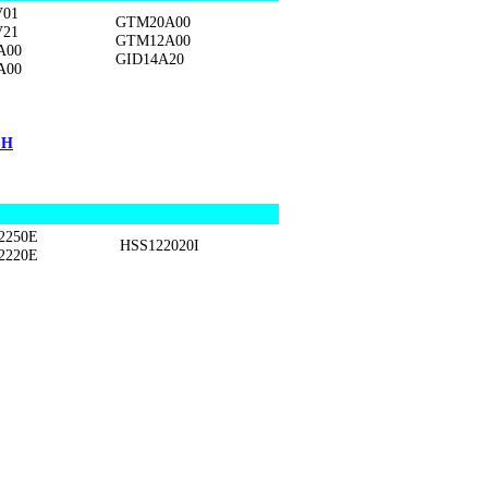
V01
GTM20A00
V21
GTM12A00
A00
GID14A20
A00
CH
2250E
HSS122020I
2220E