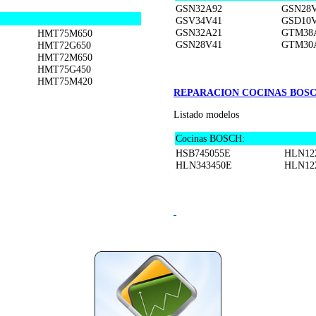
GSN32A92
GSN28
GSV34V41
GSD10
GSN32A21
GTM38
HMT75M650
GSN28V41
GTM30
HMT72G650
HMT72M650
HMT75G450
HMT75M420
REPARACION COCINAS BOS
Listado modelos
Cocinas BOSCH:
HSB745055E
HLN12
HLN343450E
HLN12