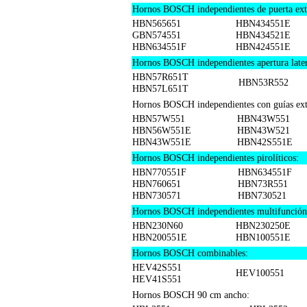
Hornos BOSCH independientes de puerta extr
HBN565651
HBN434551E
GBN574551
HBN434521E
HBN634551F
HBN424551E
Hornos BOSCH independientes apertura later
HBN57R651T
HBN53R552
HBN57L651T
Hornos BOSCH independientes con guías extr
HBN57W551
HBN43W551
HBN56W551E
HBN43W521
HBN43W551E
HBN42S551E
Hornos BOSCH independientes pirolíticos:
HBN770551F
HBN634551F
HBN760651
HBN73R551
HBN730571
HBN730521
Hornos BOSCH independientes multifunción
HBN230N60
HBN230250E
HBN200551E
HBN100551E
Hornos BOSCH combinables:
HEV42S551
HEV100551
HEV41S551
Hornos BOSCH 90 cm ancho: