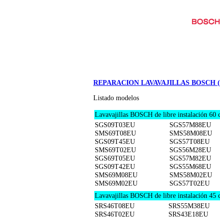
REPARACION LAVAVAJILLAS BOSCH (
Listado modelos
Lavavajillas BOSCH de libre instalación 60 
SGS09T03EU
SGS57M88EU
SMS69T08EU
SMS58M08EU
SGS09T45EU
SGS57T08EU
SMS69T02EU
SGS56M28EU
SGS69T05EU
SGS57M82EU
SGS09T42EU
SGS55M68EU
SMS69M08EU
SMS58M02EU
SMS69M02EU
SGS57T02EU
Lavavajillas BOSCH de libre instalación 45 
SRS46T08EU
SRS55M38EU
SRS46T02EU
SRS43E18EU