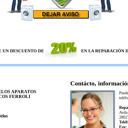
E UN DESCUENTO DE
EN LA REPARACIÓN DE
Contácto, información
ELOS APARATOS
Puede
OS FERROLI
teléf
Repa
Avda 
elos
2802
Telé
Fax: