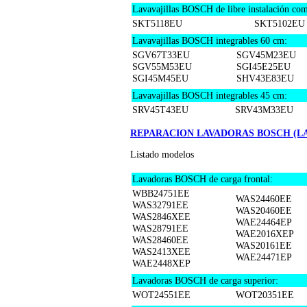
Lavavajillas BOSCH de libre instalación com
SKT5118EU
SKT5102EU
Lavavajillas BOSCH integrables 60 cm:
SGV67T33EU
SGV45M23EU
SGV55M53EU
SGI45E25EU
SGI45M45EU
SHV43E83EU
Lavavajillas BOSCH integrables 45 cm:
SRV45T43EU
SRV43M33EU
REPARACION LAVADORAS BOSCH (L
Listado modelos
Lavadoras BOSCH de carga frontal:
WBB24751EE
WAS24460EE
WAS32791EE
WAS20460EE
WAS2846XEE
WAE24464EP
WAS28791EE
WAE2016XEP
WAS28460EE
WAS20161EE
WAS2413XEE
WAE24471EP
WAE2448XEP
Lavadoras BOSCH de carga superior:
WOT24551EE
WOT20351EE