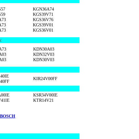
S57
KGN36A74
S59
KGS39V71
A73
KGS36V76
A73
KGS39V01
A73
KGS36V01
:
A73
KDN30A03
A03
KDN32V03
A03
KDN30V03
40IE
KIR24V00FF
40FF
00IE
KSR34V00IE
41IE
KTR14V21
 BOSCH