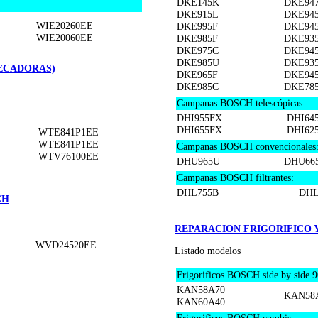
DKE145K
DKE94
DKE915L
DKE94
WIE20260EE
DKE995F
DKE94
WIE20060EE
DKE985F
DKE93
DKE975C
DKE94
DKE985U
DKE93
ECADORAS)
DKE965F
DKE94
DKE985C
DKE78
Campanas BOSCH telescópicas:
DHI955FX
DHI64
DHI655FX
DHI62
WTE841P1EE
WTE841P1EE
Campanas BOSCH convencionales
WTV76100EE
DHU965U
DHU66
Campanas BOSCH filtrantes:
DHL755B
DHL
CH
REPARACION FRIGORIFICO 
WVD24520EE
Listado modelos
Frigorificos BOSCH side by side 
KAN58A70
KAN58
KAN60A40