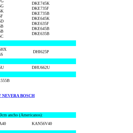
7G
DKE745K
5G
DKE735F
5K
DKE735B
5F
DKE645K
5D
DKE635F
5B
DKE645B
5B
DKE635B
5C
5HX
DHI625P
5S
:
5U
DHU662U
555B
Y NEVERA BOSCH
90cm ancho (Americanos):
A40
KAN56V40