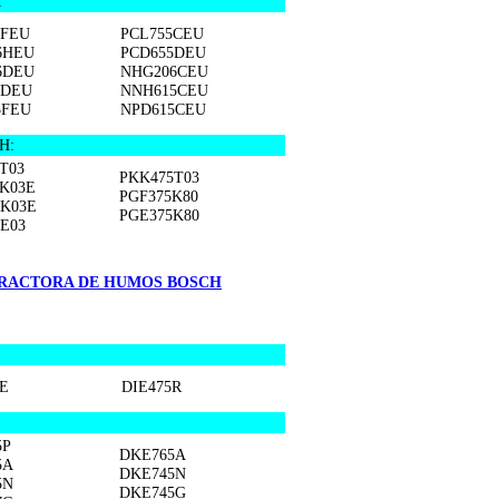
:
5FEU
PCL755CEU
6HEU
PCD655DEU
6DEU
NHG206CEU
5DEU
NNH615CEU
5FEU
NPD615CEU
H:
T03
PKK475T03
K03E
PGF375K80
5K03E
PGE375K80
E03
RACTORA DE HUMOS BOSCH
5E
DIE475R
5P
DKE765A
5A
DKE745N
5N
DKE745G