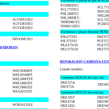
Encimeras o placas de gas BOSCH
pactos:
PCN985FEU
PCL77
PCL775TEU
PHV20
PHL206FEU
PHG20
PHL206DEU
SGV09T23EU
PCL75
NHM306CEU
SGV43E83EU
PCD65
NNH615XEU
SGV43E63EU
Encimeras o placas Dominó BOSC
PIK475T03
PKF375
SRV43M13EU
PIE375T03
PGF375
PKA375C03
PGE37
AVADORAS)
PKU375C03
PKT375
REPARACION CAMPANA EXT
Listado modelos
WAE20464EP
WAE20160EP
Campanas BOSCH del tipo Isla:
WAE2006TEE
DKE115A
WAE24062EE
DIE94
DIE975A
WAE20062EE
WAA20111EE
Campanas BOSCH decorativas:
DKE185T
DKE96
DKE475R
DKE96
WOR16151EE
DKE245G
DKE94