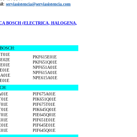
il:
serviasistencia@serviasistencia.com
A BOSCH (ELECTRICA, HALOGENA,
s BOSCH:
5T01E
PKF615E01E
5E02E
PKF651Q01E
1E01E
NPF651A01E
E01E
NPF615A01E
5A01E
NPE615A01E
E01E
SCH:
A01E
PIF675A01E
T01E
PIK651Q01E
T01E
PIF675T01E
T01E
PIK645Q01E
T01E
PIE645Q01E
E01E
PIF651E01E
E01E
PIF645E01E
E01E
PIF645Q01E