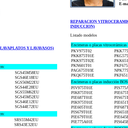
E-ma
REPARACION VITROCERAMIC
INDUCCION)
Listado modelos
Encimeras o placas vitrocerámica
LAVAPLATOS Y LAVAVASOS)
PKV975T02
PKK77
PKK875T01E
PKG57
PKK975T02E
PKK65
PKN601T01
PKF675
cm:
PAG675T03E
NPK77
SGS45M58EU
PKQ675T01E
PKF651
SGS46E18EU
Encimeras o placas inducción BO
SGS56M22EU
SGS44E28EU
PIV975T01E
PIS775
SGS55M62EU
PIK875T01E
PIE675
SGS45M52EU
PIE687T01E
PIS675
SGS46E12EU
PIK975T01E
PIE651
SGS44E72EU
PIE605T01E
PIF687
PIS679T01E
PIS651
cm:
PIE679T01E
PIE645
SRS55M42EU
PIE775A01E
PIS645
SRS43E32EU