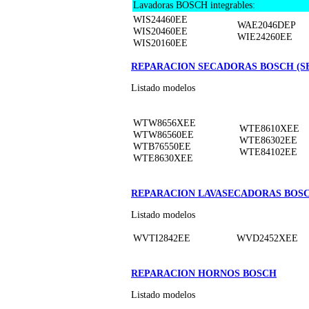
Lavadoras BOSCH integrables:
WIS24460EE
WAE2046DEP
WIS20460EE
WIE24260EE
WIS20160EE
REPARACION SECADORAS BOSCH (S
Listado modelos
WTW8656XEE
WTE8610XEE
WTW86560EE
WTE86302EE
WTB76550EE
WTE84102EE
WTE8630XEE
REPARACION LAVASECADORAS BOS
Listado modelos
WVTI2842EE
WVD2452XEE
REPARACION HORNOS BOSCH
Listado modelos