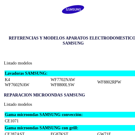
REFERENCIAS Y MODELOS APARATOS ELECTRODOMESTIC
SAMSUNG
Listado modelos
Lavadoras SAMSUNG:
K4
WF7702NAW
WF8802RPW
WF7602NAW
WF8800LSW
REPARACION MICROONDAS SAMSUNG
Listado modelos
Gama microondas SAMSUNG convección:
CE1071
Gama microondas SAMSUNG con grill:
CE287AST
FG87KST
GW71E