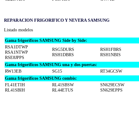
REPARACION FRIGORIFICO Y NEVERA SAMSUNG
Listado modelos
Gama frigoríficos SAMSUNG Side by Side:
RSA1DTWP
RSG5DURS
RSH1FBRS
RSA1NTWP
RSH1DBRS
RSH1NBIS
RSE8JPPS
Gama frigoríficos SAMSUNG una y dos puertas:
RW13EB
SG15
RT34GCSW
Gama frigoríficos SAMSUNG combis:
FL41ETIH
RL41SBSW
SN629ECSW
RL41SBIH
RL44ETUS
SN629EPPS