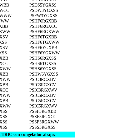
EWBB
PSDS5YGXSS
EWCC
PSDW3YGXSS
EWWW
PSFW3YGXSS
BTWW
PSHF6RGXBB
XBB
PSHF6RGXCC
FXWW
PSHF6RGXWW
XSV
PSHF6TGXBB
XSS
PSHF6TGXWW
XSV
PSHF6YGXBB
XSS
PSHF6YGXWW
XBB
PSHS6RGXSS
XCC
PSHS6TGXSS
GXWW
PSHS6YGXSS
XBB
PSHW6YGXSS
GXWW
PSIC3RGXBV
XBB
PSIC3RGXCV
XCC
PSIC3RGXWV
GXWW
PSIC5RGXBV
XBB
PSIC5RGXCV
GXWW
PSIC5RGXWV
XSS
PSSF3RGXBB
XSS
PSSF3RGXCC
XSS
PSSF3RGXWW
XSS
PSSS3RGXSS
TRIC con congelador abajo: