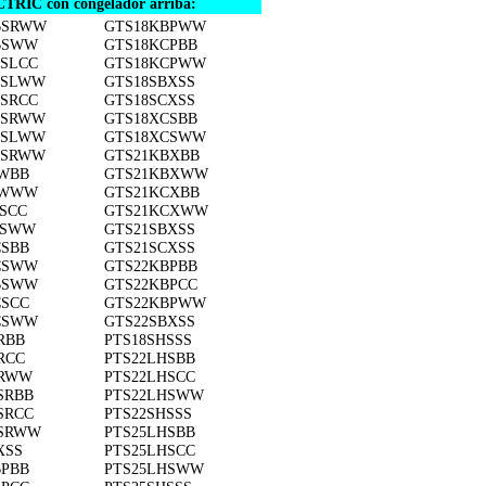
TRIC con congelador arriba:
BSRWW
GTS18KBPWW
BSWW
GTS18KCPBB
BSLCC
GTS18KCPWW
BSLWW
GTS18SBXSS
BSRCC
GTS18SCXSS
BSRWW
GTS18XCSBB
CSLWW
GTS18XCSWW
CSRWW
GTS21KBXBB
BWBB
GTS21KBXWW
BWWW
GTS21KCXBB
SCC
GTS21KCXWW
BSWW
GTS21SBXSS
CSBB
GTS21SCXSS
CSWW
GTS22KBPBB
BSWW
GTS22KBPCC
CSCC
GTS22KBPWW
CSWW
GTS22SBXSS
RBB
PTS18SHSSS
RCC
PTS22LHSBB
BRWW
PTS22LHSCC
SRBB
PTS22LHSWW
SRCC
PTS22SHSSS
CSRWW
PTS25LHSBB
XSS
PTS25LHSCC
BPBB
PTS25LHSWW