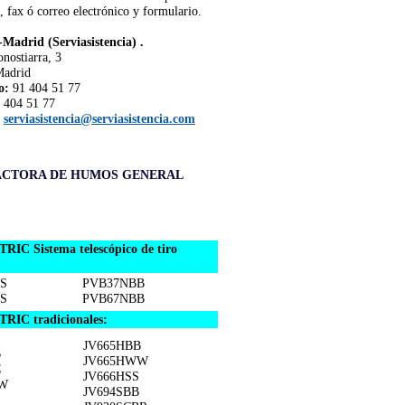
, fax ó correo electrónico y formulario.
Madrid (Serviasistencia) .
nostiarra, 3
Madrid
o:
91 404 51 77
 404 51 77
serviasistencia@serviasistencia.com
ACTORA DE HUMOS GENERAL
 Sistema telescópico de tiro
S
PVB37NBB
S
PVB67NBB
IC tradicionales:
JV665HBB
B
JV665HWW
C
JV666HSS
W
JV694SBB