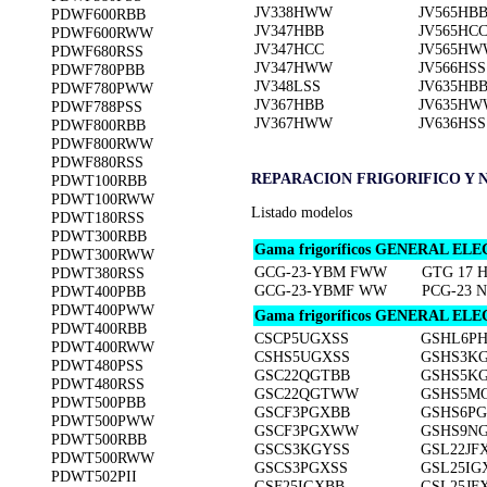
JV338HWW
JV565HB
PDWF600RBB
JV347HBB
JV565HC
PDWF600RWW
JV347HCC
JV565HW
PDWF680RSS
JV347HWW
JV566HSS
PDWF780PBB
JV348LSS
JV635HB
PDWF780PWW
JV367HBB
JV635HW
PDWF788PSS
JV367HWW
JV636HSS
PDWF800RBB
PDWF800RWW
PDWF880RSS
REPARACION FRIGORIFICO Y 
PDWT100RBB
PDWT100RWW
Listado modelos
PDWT180RSS
PDWT300RBB
Gama frigoríficos GENERAL ELE
PDWT300RWW
GCG-23-YBM FWW
GTG 17 
PDWT380RSS
GCG-23-YBMF WW
PCG-23 
PDWT400PBB
PDWT400PWW
Gama frigoríficos GENERAL ELEC
PDWT400RBB
CSCP5UGXSS
GSHL6P
PDWT400RWW
CSHS5UGXSS
GSHS3K
PDWT480PSS
GSC22QGTBB
GSHS5K
PDWT480RSS
GSC22QGTWW
GSHS5M
PDWT500PBB
GSCF3PGXBB
GSHS6PG
PDWT500PWW
GSCF3PGXWW
GSHS9N
PDWT500RBB
GSCS3KGYSS
GSL22JF
PDWT500RWW
GSCS3PGXSS
GSL25IG
PDWT502PII
GSF25IGXBB
GSL25JF