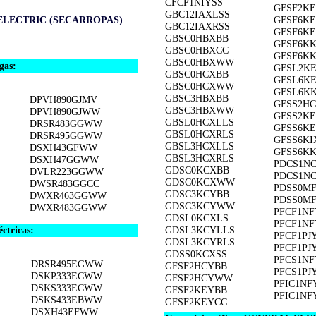
CFCP1NIYSS
GFSF2K
GBC12IAXLSS
LECTRIC (SECARROPAS)
GFSF6K
GBC12IAXRSS
GFSF6K
GBSC0HBXBB
GFSF6K
GBSC0HBXCC
GFSF6K
GBSC0HBXWW
gas:
GFSL2K
GBSC0HCXBB
GFSL6K
GBSC0HCXWW
GFSL6K
GBSC3HBXBB
DPVH890GJMV
GFSS2H
GBSC3HBXWW
DPVH890GJWW
GFSS2K
GBSL0HCXLLS
DRSR483GGWW
GFSS6K
GBSL0HCXRLS
DRSR495GGWW
GFSS6KI
GBSL3HCXLLS
DSXH43GFWW
GFSS6K
GBSL3HCXRLS
DSXH47GGWW
PDCS1N
GDSC0KCXBB
DVLR223GGWW
PDCS1N
GDSC0KCXWW
DWSR483GGCC
PDSS0M
GDSC3KCYBB
DWXR463GGWW
PDSS0M
GDSC3KCYWW
DWXR483GGWW
PFCF1N
GDSL0KCXLS
PFCF1N
tricas:
GDSL3KCYLLS
PFCF1PJ
GDSL3KCYRLS
PFCF1P
GDSS0KCXSS
PFCS1NF
DRSR495EGWW
GFSF2HCYBB
PFCS1PJ
DSKP333ECWW
GFSF2HCYWW
PFIC1NF
DSKS333ECWW
GFSF2KEYBB
PFIC1N
DSKS433EBWW
GFSF2KEYCC
DSXH43EFWW