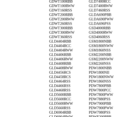
GDWT100RBB
GLD7400RCC
GDWT100RWW
GLD7400RWW
GDWT160RSS
GLD7460RSS
GDWT200RBB
GLDA690PBB
GDWT200RWW
GLDA690PWW
GDWT260RSS
GLDA696PSS
GDWT300RBB
GSD4000RBB
GDWT300RWW
GSD4000RWW
GDWT360RSS
GSD4060RSS
GLD4404RBB
GSM1800NBB
GLD4404RCC
GSM1800NWW
GLD4404RWW
GSM1860NSS
GLD4406RBB
GSM2200NBB
GLD4406RWW
GSM2200NWW
GLD4408RBB
GSM2260NSS
GLD4408RWW
PDW1800NBB
GLD4456RCS
PDW1800NII
GLD4458RCS
PDW1800NWW
GLD4464RSS
PDW1860NSS
GLD4466RSS
PDW7800PBB
GLD4468RSS
PDW7800PCC
GLD5600RBB
PDW7800PWW
GLD5600RCC
PDW7880PSS
GLD5600RWW
PDW7900PBB
GLD5660RSS
PDW7900PWW
GLD6904RBB
PDW7980PSS
GLD6904RWW
PDWF200PBB