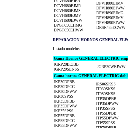
DCVH680EJBB
DPVH880EJMV
DCVH680EJMR
DPVH880EJWW
DCVH680EJMS
DPVH890EJMG
DCVH680EJMV
DPVH890EJMV
DCVH680EJWW
DPVH890EJWW
DPGT650EHMG
DRSR483EGWW
DPGT650EHWW
REPARACION HORNOS GENERAL ELE
Listado modelos
Gama Hornos GENERAL ELECTRIC empot
JGRP20BEJBB
JGRP20WEJWW
JGRP20SENSS
Gama hornos GENERAL ELECTRIC doble
JKP30DPBB
JRS06SKSS
JKP30DPCC
JT930SKSS
JKP30DPWW
JT980SKSS
JKP30SPSS
JTP35DPBB
JKP35DPBB
JTP35DPWW
JKP35DPWW
JTP35SPSS
JKP35SPSS
JTP55DPBB
JKP55DPBB
JTP55DPWW
JKP55DPCC
JTP55SPSS
JKP55DPWW
JTP70DPBB