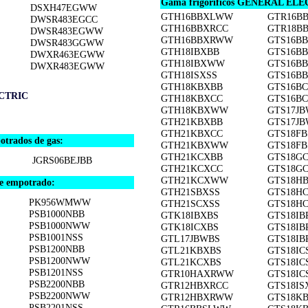
Gama frigoríficos GENERAL ELEC
DSXH47EGWW
GTH16BBXLWW
GTR16B
DWSR483EGCC
GTH16BBXRCC
GTR18B
DWSR483EGWW
GTH16BBXRWW
GTS16B
DWSR483GGWW
GTH18IBXBB
GTS16B
DWXR463EGWW
GTH18IBXWW
GTS16B
DWXR483EGWW
GTH18ISXSS
GTS16B
GTH18KBXBB
GTS16B
CTRIC
GTH18KBXCC
GTS16B
GTH18KBXWW
GTS17J
GTH21KBXBB
GTS17J
GTH21KBXCC
GTS18FB
rados de gas:
GTH21KBXWW
GTS18F
GTH21KCXBB
GTS18G
JGRS06BEJBB
GTH21KCXCC
GTS18G
GTH21KCXWW
GTS18H
 empotrado:
GTH21SBXSS
GTS18H
PK956WMWW
GTH21SCXSS
GTS18H
PSB1000NBB
GTK18IBXBS
GTS18IB
PSB1000NWW
GTK18ICXBS
GTS18IB
PSB1001NSS
GTL17JBWBS
GTS18I
PSB1200NBB
GTL21KBXBS
GTS18IC
PSB1200NWW
GTL21KCXBS
GTS18IC
PSB1201NSS
GTR10HAXRWW
GTS18I
PSB2200NBB
GTR12HBXRCC
GTS18IS
PSB2200NWW
GTR12HBXRWW
GTS18K
PSB2201NSS