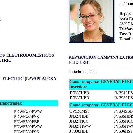
teléfono
Repara-
Avda Do
28027 
Teléfon
Fax:
91
E-mail:
TOS ELECTRODOMESTICOS
REPARACION CAMPANA EXTR
CTRIC
ELECTRIC
Listado modelos
 ELECTRIC (LAVAPLATOS Y
Gama campanas GENERAL ELECTRIC
invertido:
JVB37HBB
JVB94SHS
JVB67HBB
JVB98SHS
empotrados:
Gama campanas GENERAL ELECTR
CV936MSS
JV394SBB
PDWF400PWW
JN327HBB
JV535HB
PDWF480PSS
JN327HCC
JV535HC
PDWF500PBB
JN327HWW
JV535HW
PDWF500PWW
JV338HBB
JV536HSS
PDWF580PSS