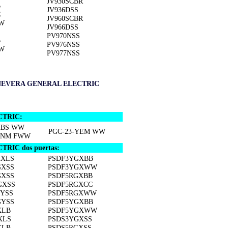
JV930SCBR
B
JV936DSS
C
JV960SCBR
W
JV966DSS
PV970NSS
B
PV976NSS
W
PV977NSS
NEVERA GENERAL ELECTRIC
CTRIC:
HBS WW
PGC-23-YEM WW
NNM FWW
TRIC dos puertas:
HXLS
PSDF3YGXBB
GXSS
PSDF3YGXWW
GXSS
PSDF5RGXBB
GXSS
PSDF5RGXCC
YSS
PSDF5RGXWW
GYSS
PSDF5YGXBB
XLB
PSDF5YGXWW
XLS
PSDS3YGXSS
XLB
PSDS5RGXSS