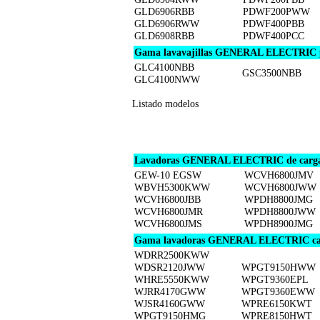
GLD6906RBB
PDWF200PWW
GLD6906RWW
PDWF400PBB
GLD6908RBB
PDWF400PCC
Gama lavavajillas GENERAL ELECTRIC po
GLC4100NBB
GSC3500NBB
GLC4100NWW
Listado modelos
Lavadoras GENERAL ELECTRIC de carga 
GEW-10 EGSW
WCVH6800JMV
WBVH5300KWW
WCVH6800JWW
WCVH6800JBB
WPDH8800JMG
WCVH6800JMR
WPDH8800JWW
WCVH6800JMS
WPDH8900JMG
Gama lavadoras GENERAL ELECTRIC car
WDRR2500KWW
WDSR2120JWW
WPGT9150HWW
WHRE5550KWW
WPGT9360EPL
WJRR4170GWW
WPGT9360EWW
WJSR4160GWW
WPRE6150KWT
WPGT9150HMG
WPRE8150HWT