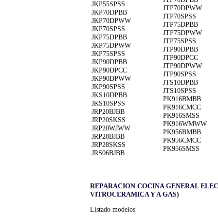
JKP55SPSS
JTP70DPWW
JKP70DPBB
JTP70SPSS
JKP70DPWW
JTP75DPBB
JKP70SPSS
JTP75DPWW
JKP75DPBB
JTP75SPSS
JKP75DPWW
JTP90DPBB
JKP75SPSS
JTP90DPCC
JKP90DPBB
JTP90DPWW
JKP90DPCC
JTP90SPSS
JKP90DPWW
JTS10DPBB
JKP90SPSS
JTS10SPSS
JKS10DPBB
PK916BMBB
JKS10SPSS
PK916CMCC
JRP20BJBB
PK916SMSS
JRP20SKSS
PK916WMWW
JRP20WJWW
PK956BMBB
JRP28BJBB
PK956CMCC
JRP28SKSS
PK956SMSS
JRS06BJBB
REPARACION COCINA GENERAL ELEC
VITROCERAMICA Y A GAS)
Listado modelos