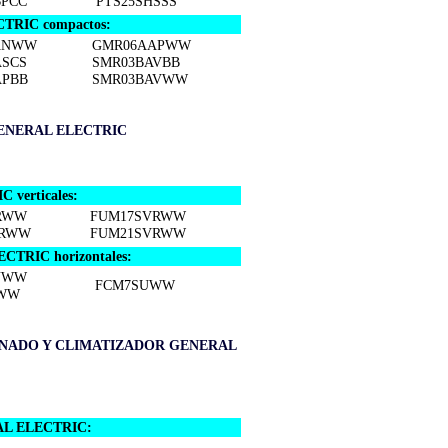
BPCC
PTS25SHSSS
CTRIC compactos:
ANWW
GMR06AAPWW
SCS
SMR03BAVBB
APBB
SMR03BAVWW
ENERAL ELECTRIC
verticales:
RWW
FUM17SVRWW
VRWW
FUM21SVRWW
CTRIC horizontales:
UWW
FCM7SUWW
WW
ONADO Y CLIMATIZADOR GENERAL
RAL ELECTRIC: