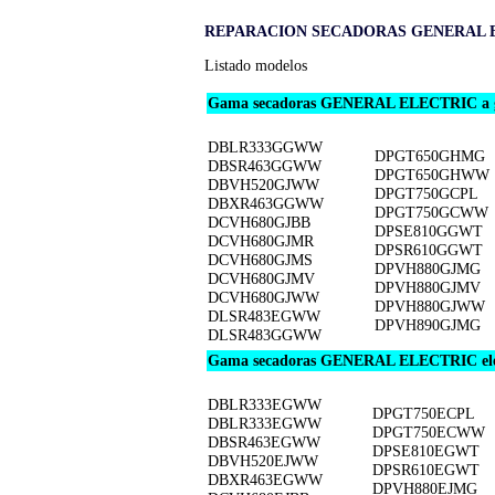
REPARACION SECADORAS GENERAL E
Listado modelos
Gama secadoras GENERAL ELECTRIC a 
DBLR333GGWW
DPGT650GHMG
DBSR463GGWW
DPGT650GHWW
DBVH520GJWW
DPGT750GCPL
DBXR463GGWW
DPGT750GCWW
DCVH680GJBB
DPSE810GGWT
DCVH680GJMR
DPSR610GGWT
DCVH680GJMS
DPVH880GJMG
DCVH680GJMV
DPVH880GJMV
DCVH680GJWW
DPVH880GJWW
DLSR483EGWW
DPVH890GJMG
DLSR483GGWW
Gama secadoras GENERAL ELECTRIC eléc
DBLR333EGWW
DPGT750ECPL
DBLR333EGWW
DPGT750ECWW
DBSR463EGWW
DPSE810EGWT
DBVH520EJWW
DPSR610EGWT
DBXR463EGWW
DPVH880EJMG