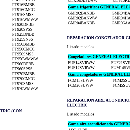
GTR16BBSLWW
GTS18K
PT916BMBB
Gama frigoríficos GENERAL ELE
PT916CMCC
GMR02BANBB
GMR04B
PT916SMSS
GMR02BANWW
GMR04HA
PT916WMWW
GMR04BANBB
GMR06A
PT920DPBB
PT920SPSS
PT925DNBB
REPARACION CONGELADOR G
PT925SNSS
PT956BMBB
Listado modelos
PT956CMCC
PT956SMSS
Congeladores GENERAL ELECTRIC 
PT956WMWW
FUF14SVRWW
FUF21SV
PT960DPBB
FUF17SVRWW
FUM14S
PT960SPSS
PT970BMBB
Gama congeladores GENERAL ELE
PT970CMCC
FCM15SUWW
FCM25S
PT970SMSS
FCM20SUWW
FCM5SU
PT970WMWW
REPARACION AIRE ACONDICI
ELECTRIC
TRIC (CON
Listado modelos
Gama aire acondicionado GENE