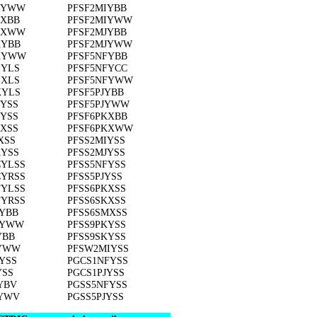
EYWW
PFSF2MIYBB
EXBB
PFSF2MIYWW
EXWW
PFSF2MJYBB
KYBB
PFSF2MJYWW
KYWW
PFSF5NFYBB
EYLS
PFSF5NFYCC
EXLS
PFSF5NFYWW
KYLS
PFSF5PJYBB
CYSS
PFSF5PJYWW
EYSS
PFSF6PKXBB
EXSS
PFSF6PKXWW
XSS
PFSS2MIYSS
KYSS
PFSS2MJYSS
CYLSS
PFSS5NFYSS
CYRSS
PFSS5PJYSS
FYLSS
PFSS6PKXSS
FYRSS
PFSS6SKXSS
FYBB
PFSS6SMXSS
FYWW
PFSS9PKYSS
YBB
PFSS9SKYSS
JYWW
PFSW2MIYSS
YSS
PGCS1NFYSS
YSS
PGCS1PJYSS
YBV
PGSS5NFYSS
FYWV
PGSS5PJYSS