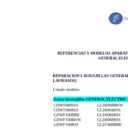
REFERENCIAS Y MODELOS APARA
GENERAL ELE
REPARACION LAVAVAJILLAS GENERAL
LAVAVASOS)
Listado modelos
Gama lavavajillas GENERAL ELECTRIC 
CDW9380NSS
GLD6908RWW
CDWT980RSS
GLD6964RSS
GDWF100RBB
GLD6966RSS
GDWF100RWW
GLD6968RSS
GDWF160RSS
GLD7400RBB