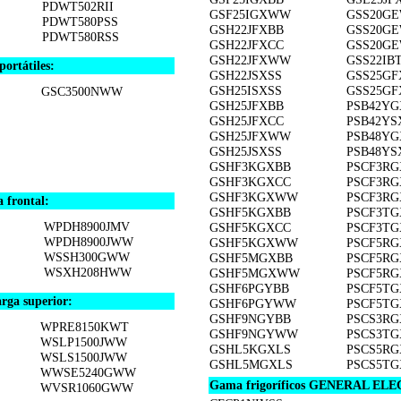
PDWT502RII
GSF25IGXWW
GSS20G
PDWT580PSS
GSH22JFXBB
GSS20G
PDWT580RSS
GSH22JFXCC
GSS20G
GSH22JFXWW
GSS22I
rtátiles:
GSH22JSXSS
GSS25GF
GSH25ISXSS
GSS25G
GSC3500NWW
GSH25JFXBB
PSB42YG
GSH25JFXCC
PSB42YS
GSH25JFXWW
PSB48YG
GSH25JSXSS
PSB48YS
GSHF3KGXBB
PSCF3RG
GSHF3KGXCC
PSCF3RG
GSHF3KGXWW
PSCF3R
frontal:
GSHF5KGXBB
PSCF3TG
WPDH8900JMV
GSHF5KGXCC
PSCF3T
WPDH8900JWW
GSHF5KGXWW
PSCF5RG
WSSH300GWW
GSHF5MGXBB
PSCF5RG
WSXH208HWW
GSHF5MGXWW
PSCF5R
GSHF6PGYBB
PSCF5TG
ga superior:
GSHF6PGYWW
PSCF5T
GSHF9NGYBB
PSCS3RG
WPRE8150KWT
GSHF9NGYWW
PSCS3TG
WSLP1500JWW
GSHL5KGXLS
PSCS5RG
WSLS1500JWW
GSHL5MGXLS
PSCS5TG
WWSE5240GWW
Gama frigoríficos GENERAL ELEC
WVSR1060GWW