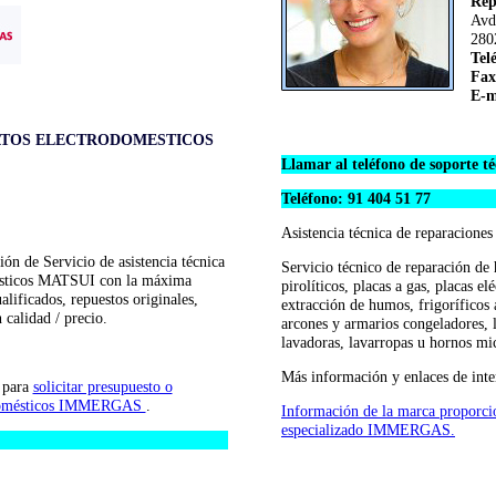
Rep
Avd
280
Tel
Fax
E-m
ATOS ELECTRODOMESTICOS
Llamar al teléfono de soporte
Teléfono: 91 404 51 77
Asistencia técnica de reparacione
ión de Servicio de asistencia técnica
Servicio técnico de reparación de
mésticos MATSUI con la máxima
pirolíticos, placas a gas, placas e
alificados, repuestos originales,
extracción de humos, frigoríficos 
 calidad / precio.
arcones y armarios congeladores, l
lavadoras, lavarropas u hornos m
Más información y enlaces de inte
b para
solicitar presupuesto o
trodomésticos IMMERGAS
.
Información de la marca proporci
especializado IMMERGAS.