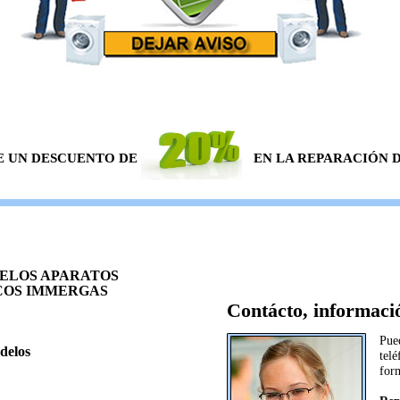
E UN DESCUENTO DE
EN LA REPARACIÓN DE
ELOS APARATOS
COS IMMERGAS
Contácto, informació
Pue
delos
telé
for