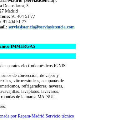
ara-Madrid (Serviasistencia) .
a Donostiarra, 3
27 Madrid
éfono:
91 404 51 77
:
91 404 51 77
ail:
serviasistencia@serviasistencia.com
 técnico IMMERGAS
s de aparatos electrodomésticos IGNIS:
 hornos de convección, de vapor y
léctricas, vitrocerámicas, campanas de
americanos, refrigeradores, neveras,
avavajillas, lavaplatos, lavavasos,
icroondas de la marca MATSUI .
rés:
onada por Repara-Madrid Servicio técnico