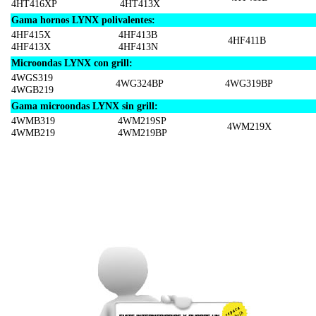
4HT416XP
4HT413X
Gama hornos LYNX polivalentes:
4HF415X
4HF413B
4HF411B
4HF413X
4HF413N
Microondas LYNX con grill:
4WGS319
4WG324BP
4WG319BP
4WGB219
Gama microondas LYNX sin grill:
4WMB319
4WM219SP
4WM219X
4WMB219
4WM219BP