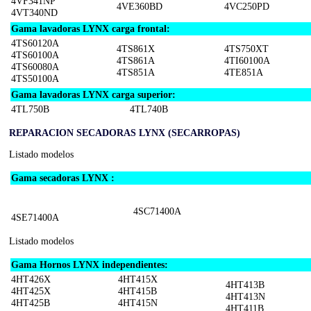
4VF341NP
4VE360BD
4VC250PD
4VT340ND
Gama lavadoras LYNX carga frontal:
4TS60120A
4TS861X
4TS750XT
4TS60100A
4TS861A
4TI60100A
4TS60080A
4TS851A
4TE851A
4TS50100A
Gama lavadoras LYNX carga superior:
4TL750B
4TL740B
REPARACION SECADORAS LYNX (SECARROPAS)
Listado modelos
Gama secadoras LYNX :
4SC71400A
4SE71400A
Listado modelos
Gama Hornos LYNX independientes:
4HT426X
4HT415X
4HT413B
4HT425X
4HT415B
4HT413N
4HT425B
4HT415N
4HT411B