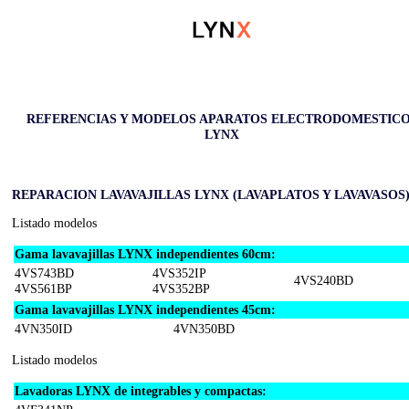
REFERENCIAS Y MODELOS APARATOS ELECTRODOMESTIC
LYNX
REPARACION LAVAVAJILLAS LYNX (LAVAPLATOS Y LAVAVASOS
Listado modelos
Gama lavavajillas LYNX independientes 60cm:
4VS743BD
4VS352IP
4VS240BD
4VS561BP
4VS352BP
Gama lavavajillas LYNX independientes 45cm:
4VN350ID
4VN350BD
Listado modelos
Lavadoras LYNX de integrables y compactas: