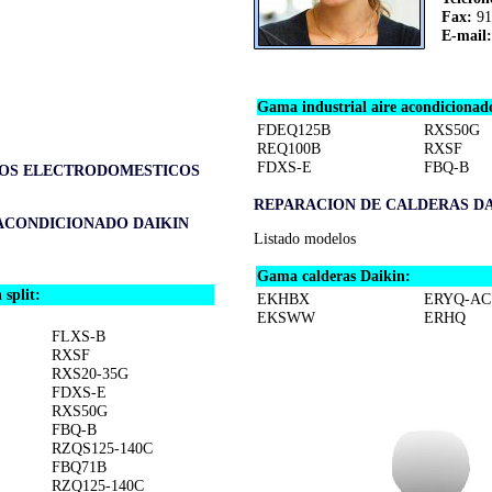
Fax:
91
E-mail:
Gama industrial aire acondicionad
FDEQ125B
RXS50G
REQ100B
RXSF
FDXS-E
FBQ-B
TOS ELECTRODOMESTICOS
REPARACION DE CALDERAS DA
 ACONDICIONADO DAIKIN
Listado modelos
Gama calderas Daikin:
split:
EKHBX
ERYQ-AC
EKSWW
ERHQ
FLXS-B
RXSF
RXS20-35G
FDXS-E
RXS50G
FBQ-B
RZQS125-140C
FBQ71B
RZQ125-140C