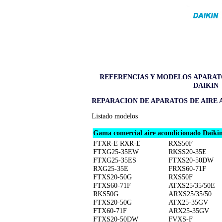
REFERENCIAS Y MODELOS APARA
DAIKIN
REPARACION DE APARATOS DE AIRE
Listado modelos
Gama comercial aire acondicionado Daikin 
FTXR-E RXR-E
RXS50F
FTXG25-35EW
RKSS20-35E
FTXG25-35ES
FTXS20-50DW
RXG25-35E
FRXS60-71F
FTXS20-50G
RXS50F
FTXS60-71F
ATXS25/35/50E
RKS50G
ARXS25/35/50
FTXS20-50G
ATX25-35GV
FTX60-71F
ARX25-35GV
FTXS20-50DW
FVXS-F