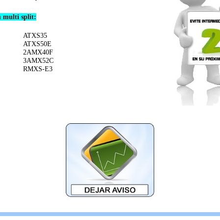
multi split:
ATXS35
ATXS50E
2AMX40F
3AMX52C
RMXS-E3