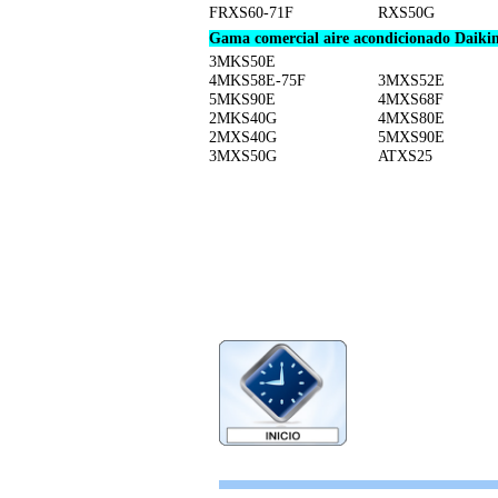
FRXS60-71F
RXS50G
Gama comercial aire acondicionado Daikin 
3MKS50E
4MKS58E-75F
3MXS52E
5MKS90E
4MXS68F
2MKS40G
4MXS80E
2MXS40G
5MXS90E
3MXS50G
ATXS25