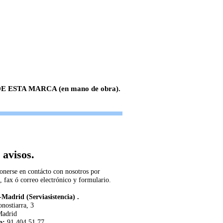
 ESTA MARCA (en mano de obra).
 avisos.
onerse en contácto con nosotros por
, fax ó correo electrónico y formulario.
Madrid (Serviasistencia) .
nostiarra, 3
Madrid
o:
91 404 51 77