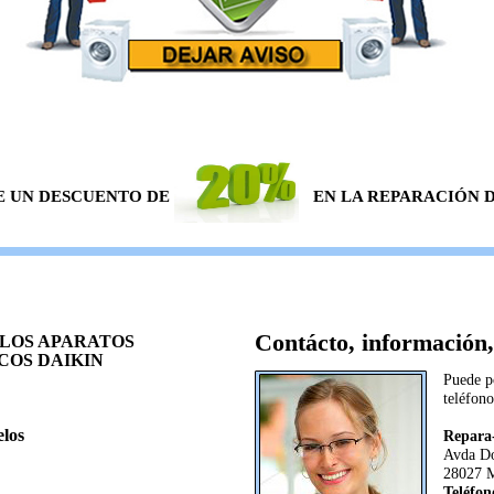
E UN DESCUENTO DE
EN LA REPARACIÓN DE
Contácto, información,
LOS APARATOS
OS DAIKIN
Puede p
teléfono
los
Repara-
Avda Do
28027 
Teléfon