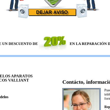
E UN DESCUENTO DE
EN LA REPARACIÓN DE
ELOS APARATOS
OS VALLIANT
Contácto, informació
Pue
telé
delos
for
Rep