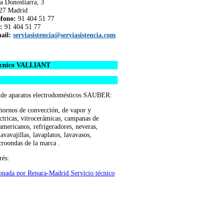
a Donostiarra, 3
27 Madrid
éfono:
91 404 51 77
:
91 404 51 77
ail:
serviasistencia@serviasistencia.com
 técnico VALLIANT
es de aparatos electrodomésticos SAUBER:
 hornos de convección, de vapor y
léctricas, vitrocerámicas, campanas de
americanos, refrigeradores, neveras,
avavajillas, lavaplatos, lavavasos,
croondas de la marca .
rés:
onada por Repara-Madrid Servicio técnico