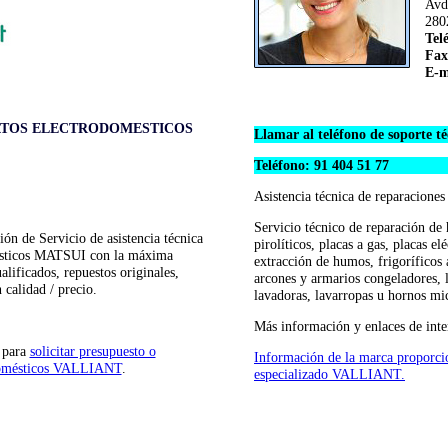
Avd
280
Tel
Fax
E-m
ATOS ELECTRODOMESTICOS
Llamar al teléfono de soporte
Teléfono: 91 404 51 77
Asistencia técnica de reparacion
Servicio técnico de reparación de
ión de Servicio de asistencia técnica
pirolíticos, placas a gas, placas e
mésticos MATSUI con la máxima
extracción de humos, frigoríficos 
alificados, repuestos originales,
arcones y armarios congeladores, l
 calidad / precio.
lavadoras, lavarropas u hornos mi
Más información y enlaces de inte
b para
solicitar presupuesto o
Información de la marca proporci
rodomésticos VALLIANT
.
especializado VALLIANT.